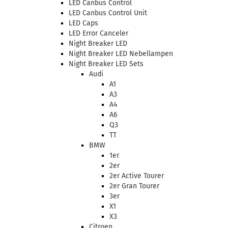
LED Canbus Control
LED Canbus Control Unit
LED Caps
LED Error Canceler
Night Breaker LED
Night Breaker LED Nebellampen
Night Breaker LED Sets
Audi
A1
A3
A4
A6
Q3
TT
BMW
1er
2er
2er Active Tourer
2er Gran Tourer
3er
X1
X3
Citroen