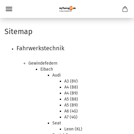
Sitemap
Fahrwerkstechnik
Gewindefedern
Eibach
Audi
A3 (8V)
A4 (B8)
A4 (B9)
A5 (B8)
A5 (B9)
A6 (4G)
A7 (4G)
Seat
Leon (KL)