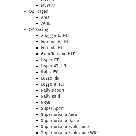
MSW99
OZ Forged
Ares
Zeus
OZ Racing
Alleggerita HLT
Estrema GT HLT
Formula HLT
Gran Turismo HLT
Hyper GT
Hyper XT HLT
Italia 150
Leggenda
Leggera HLT
Rally Desert
Rally Raid
RR40
Super Sport
Superturismo Aero
Superturismo Dakar
Superturismo Evoluzione
Superturismo Evoluzione WRC