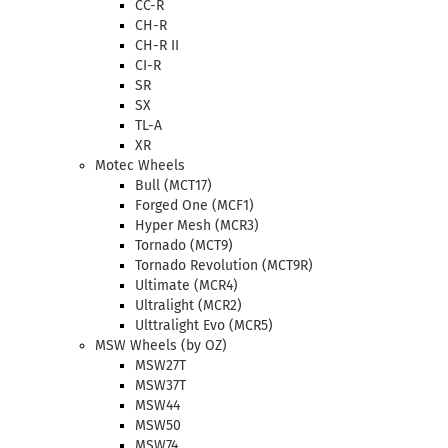
CC-R
CH-R
CH-R II
CI-R
SR
SX
TL-A
XR
Motec Wheels
Bull (MCT17)
Forged One (MCF1)
Hyper Mesh (MCR3)
Tornado (MCT9)
Tornado Revolution (MCT9R)
Ultimate (MCR4)
Ultralight (MCR2)
Ulttralight Evo (MCR5)
MSW Wheels (by OZ)
MSW27T
MSW37T
MSW44
MSW50
MSW74