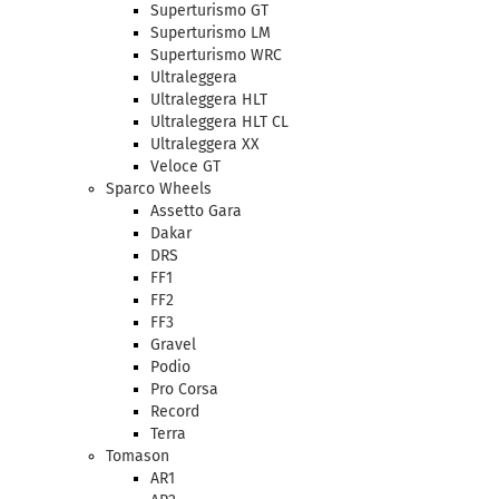
Superturismo GT
Superturismo LM
Superturismo WRC
Ultraleggera
Ultraleggera HLT
Ultraleggera HLT CL
Ultraleggera XX
Veloce GT
Sparco Wheels
Assetto Gara
Dakar
DRS
FF1
FF2
FF3
Gravel
Podio
Pro Corsa
Record
Terra
Tomason
AR1