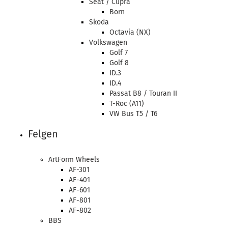
Seat / Cupra
Born
Skoda
Octavia (NX)
Volkswagen
Golf 7
Golf 8
ID.3
ID.4
Passat B8 / Touran II
T-Roc (A11)
VW Bus T5 / T6
Felgen
ArtForm Wheels
AF-301
AF-401
AF-601
AF-801
AF-802
BBS