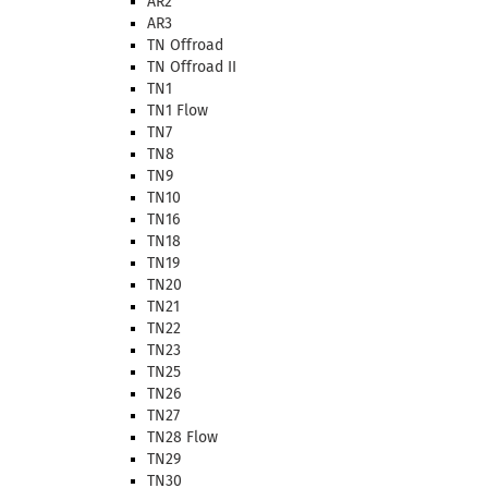
AR2
AR3
TN Offroad
TN Offroad II
TN1
TN1 Flow
TN7
TN8
TN9
TN10
TN16
TN18
TN19
TN20
TN21
TN22
TN23
TN25
TN26
TN27
TN28 Flow
TN29
TN30