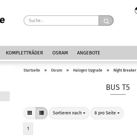
Suche...
KOMPLETTRÄDER
OSRAM
ANGEBOTE
»
»
»
Startseite
Osram
Halogen Upgrade
Night Breaker
BUS T5
Sortieren nach
pro Seite
Sortieren nach
8 pro Seite
1