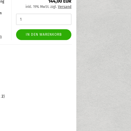
144,00 EUR
ung
inkl. 19% MwSt. zzgl.
Versand
in
IN DEN WARENKORB
d)
t
2
)