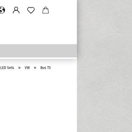
»
»
 LED Sets
VW
Bus T5