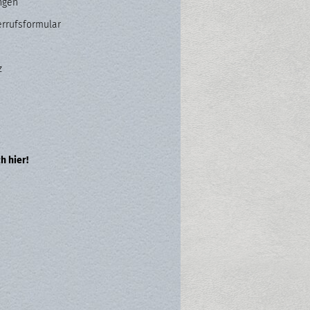
ngen
errufsformular
z
h hier!