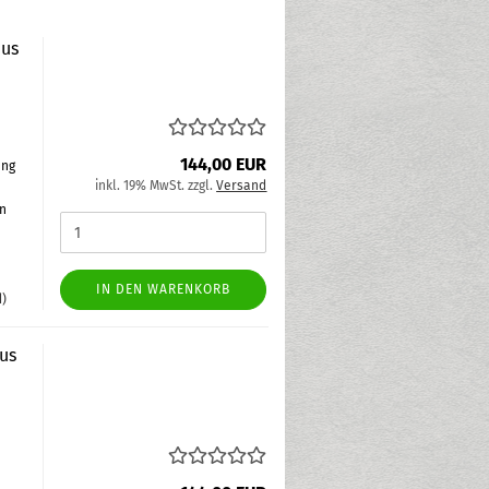
Bus
144,00 EUR
ung
inkl. 19% MwSt. zzgl.
Versand
in
IN DEN WARENKORB
d)
us