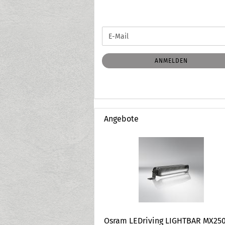
WEITER
E-
ZUR
Mail
NEWSLETTER-
ANMELDUNG
ANMELDEN
Angebote
Osram LEDriving LIGHTBAR MX25