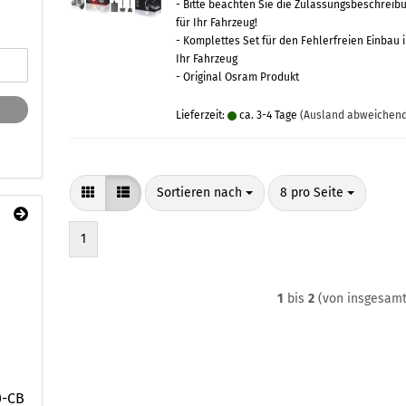
- Bitte beachten Sie die Zulassungsbeschreib
für Ihr Fahrzeug!
- Komplettes Set für den Fehlerfreien Einbau 
Ihr Fahrzeug
- Original Osram Produkt
Lieferzeit:
ca. 3-4 Tage
(Ausland abweichen
Sortieren nach
pro Seite
Sortieren nach
8 pro Seite
1
1
bis
2
(von insgesam
0-CB