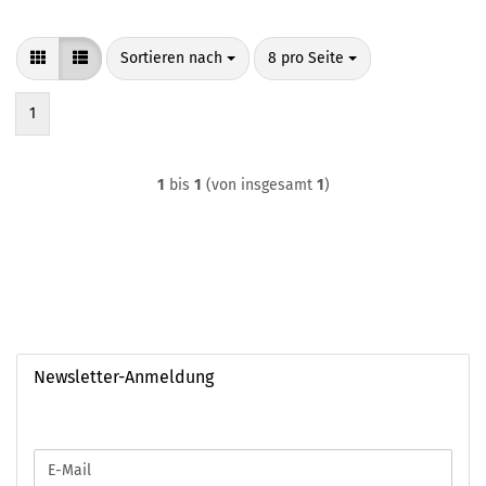
Sortieren nach
pro Seite
Sortieren nach
8 pro Seite
1
1
bis
1
(von insgesamt
1
)
Newsletter-Anmeldung
WEITER
E-
ZUR