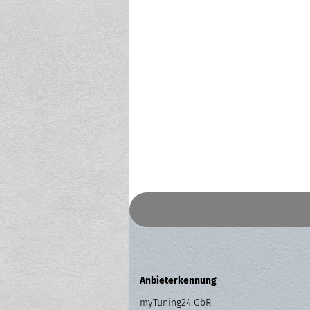
Anbieterkennung
myTuning24 GbR