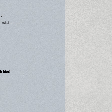
ngen
errufsformular
z
h hier!