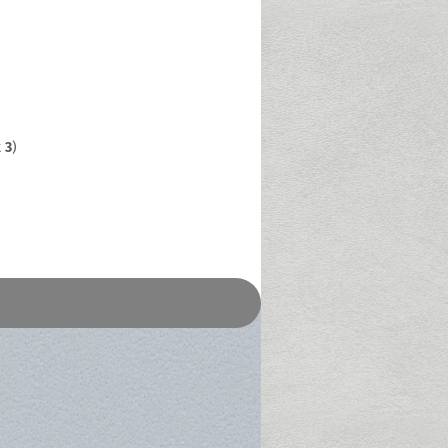
t
3
)