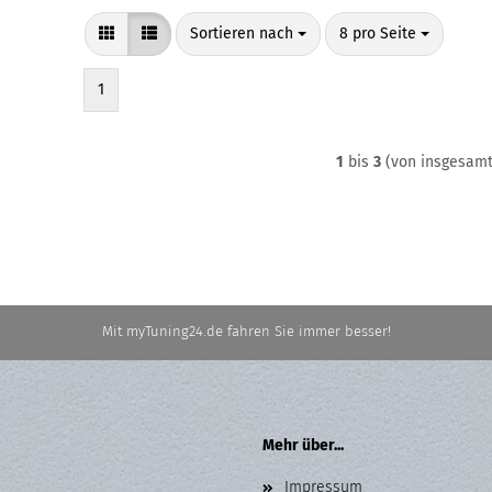
Sortieren nach
pro Seite
Sortieren nach
8 pro Seite
1
1
bis
3
(von insgesam
Mit myTuning24.de fahren Sie immer besser!
Mehr über...
Impressum