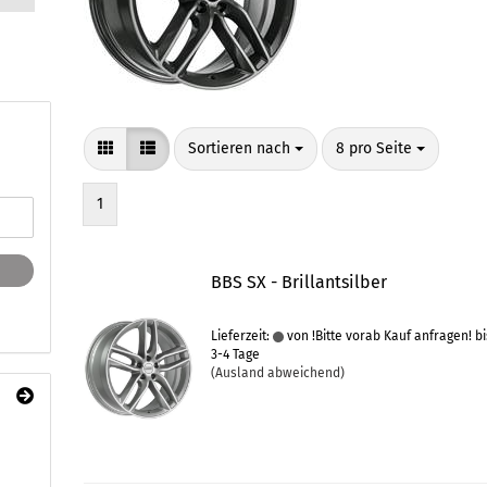
Sortieren nach
pro Seite
Sortieren nach
8 pro Seite
1
BBS SX - Brillantsilber
Lieferzeit:
von !Bitte vorab Kauf anfragen! bi
3-4 Tage
(Ausland abweichend)