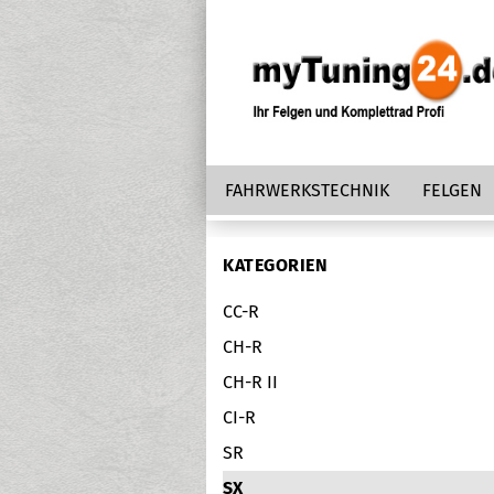
FAHRWERKSTECHNIK
FELGEN
KATEGORIEN
CC-R
CH-R
CH-R II
CI-R
SR
SX