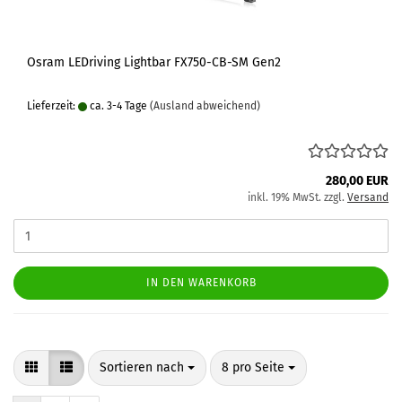
Osram LEDriving Lightbar FX750-CB-SM Gen2
Lieferzeit:
ca. 3-4 Tage
(Ausland abweichend)
280,00 EUR
inkl. 19% MwSt. zzgl.
Versand
IN DEN WARENKORB
Sortieren nach
pro Seite
Sortieren nach
8 pro Seite