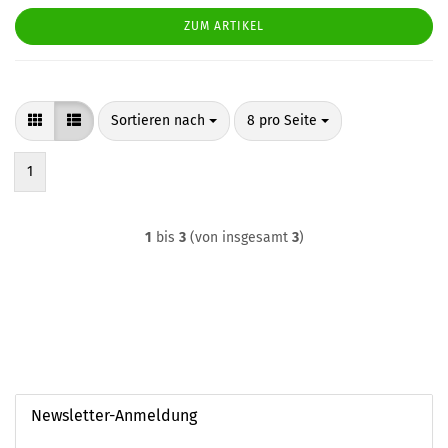
ZUM ARTIKEL
Sortieren nach
pro Seite
Sortieren nach
8 pro Seite
1
1
bis
3
(von insgesamt
3
)
Newsletter-Anmeldung