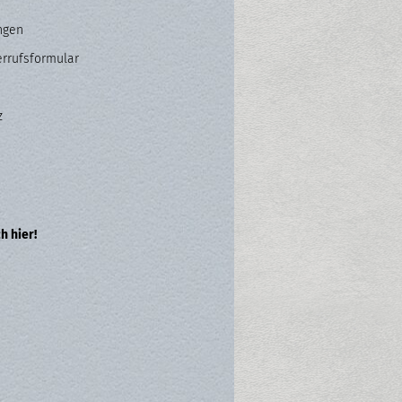
ngen
errufsformular
z
h hier!