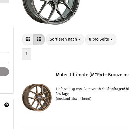
Sortieren nach
pro Seite
Sortieren nach
8 pro Seite
1
Motec Ultimate (MCR4) - Bronze m
Lieferzeit:
von !Bitte vorab Kauf anfragen! bi
3-4 Tage
(Ausland abweichend)