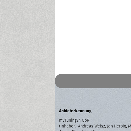
Anbieterkennung
myTuning24 GbR
(Inhaber: Andreas Weisz, Jan Herbig, 