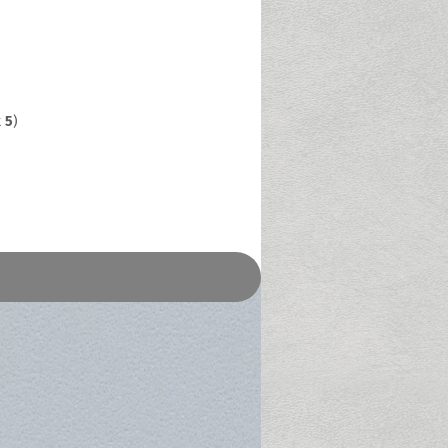
t
5
)