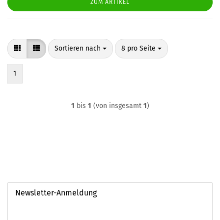
ZUM ARTIKEL
Sortieren nach
pro Seite
Sortieren nach
8 pro Seite
1
1
bis
1
(von insgesamt
1
)
Newsletter-Anmeldung