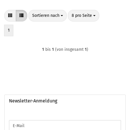
Sortieren nach
pro Seite
Sortieren nach
8 pro Seite
1
1
bis
1
(von insgesamt
1
)
Newsletter-Anmeldung
WEITER
E-
ZUR