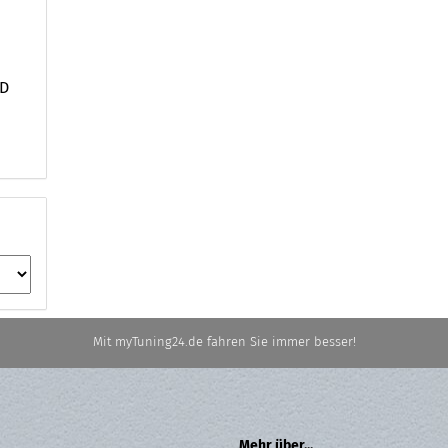
WD
Mit myTuning24.de fahren Sie immer besser!
Mehr über...