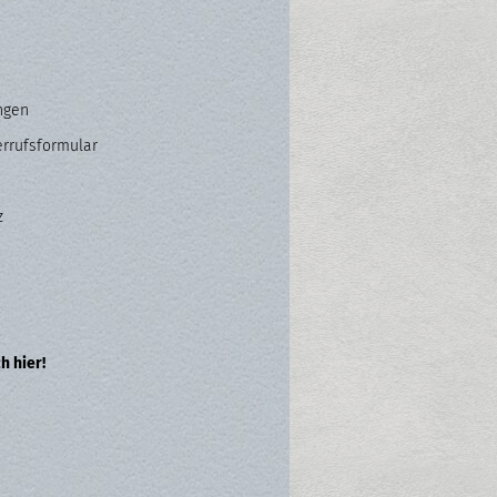
ngen
errufsformular
z
h hier!