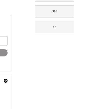
3er
X3