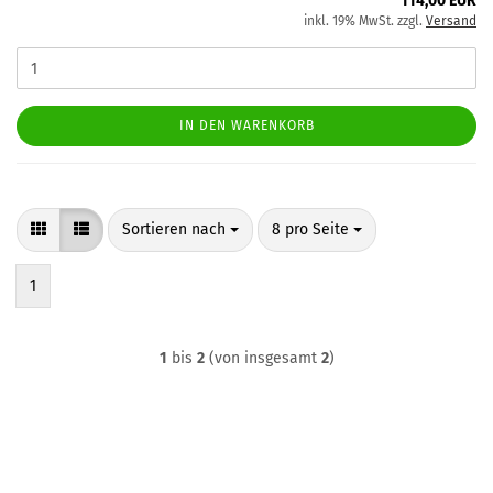
114,00 EUR
inkl. 19% MwSt. zzgl.
Versand
IN DEN WARENKORB
Sortieren nach
pro Seite
Sortieren nach
8 pro Seite
1
1
bis
2
(von insgesamt
2
)