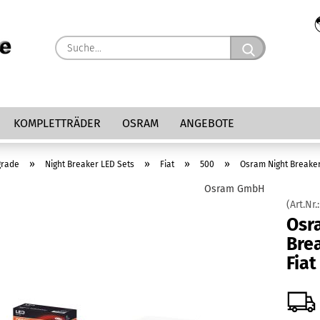
Suche...
KOMPLETTRÄDER
OSRAM
ANGEBOTE
»
»
»
»
grade
Night Breaker LED Sets
Fiat
500
Osram Night Breaker 
Osram GmbH
(Art.Nr.
Osr
Brea
Fiat