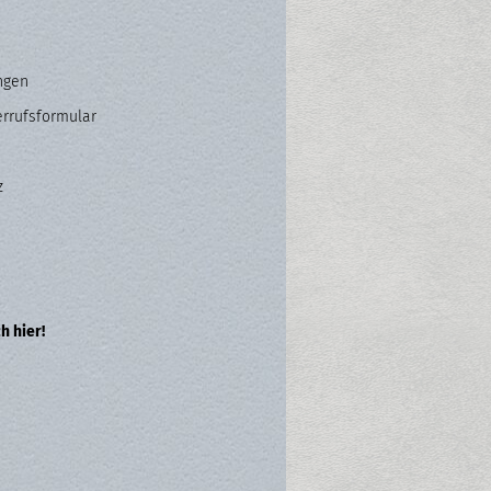
ngen
errufsformular
z
h hier!