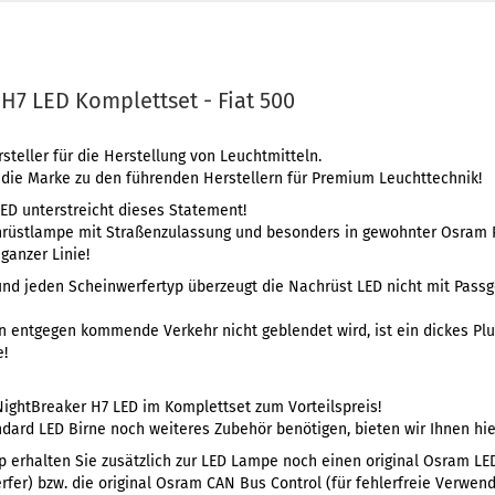
H7 LED Komplettset - Fiat 500
teller für die Herstellung von Leuchtmitteln.
 die Marke zu den führenden Herstellern für Premium Leuchttechnik!
ED unterstreicht dieses Statement!
hrüstlampe mit Straßenzulassung und besonders in gewohnter Osram 
ganzer Linie!
und jeden Scheinwerfertyp überzeugt die Nachrüst LED nicht mit Pass
en entgegen kommende Verkehr nicht geblendet wird, ist ein dickes Pl
e!
ightBreaker H7 LED im Komplettset zum Vorteilspreis!
dard LED Birne noch weiteres Zubehör benötigen, bieten wir Ihnen hier
p erhalten Sie zusätzlich zur LED Lampe noch einen original Osram LE
fer) bzw. die original Osram CAN Bus Control (für fehlerfreie Verwen