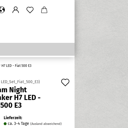
H7 LED - Fiat 500 E3
Auf
:
LED_Set_Fiat_500_E3
)
am Night
den
ker H7 LED -
Merkzettel
 500 E3
Lieferzeit:
ca. 3-4 Tage
(Ausland abweichend)