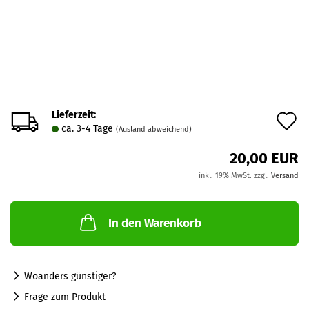
Lieferzeit:
A
ca. 3-4 Tage
(Ausland abweichend)
d
20,00 EUR
M
inkl. 19% MwSt. zzgl.
Versand
In den Warenkorb
Woanders günstiger?
Frage zum Produkt