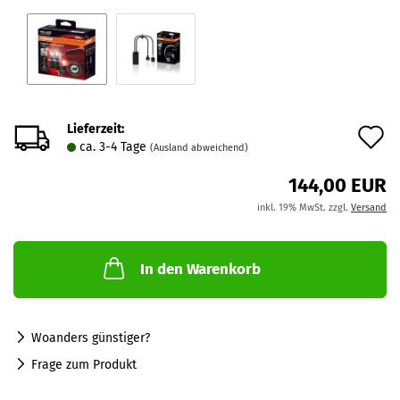
Lieferzeit:
A
ca. 3-4 Tage
(Ausland abweichend)
d
144,00 EUR
M
inkl. 19% MwSt. zzgl.
Versand
In den Warenkorb
Woanders günstiger?
Frage zum Produkt