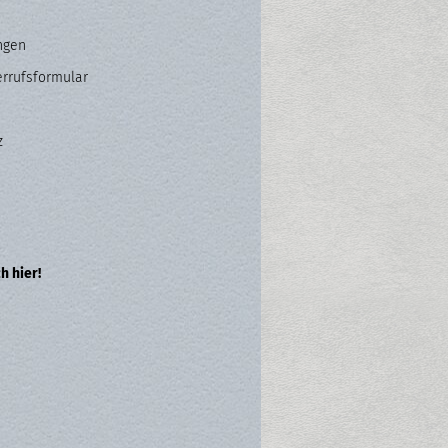
ngen
errufsformular
z
h hier!