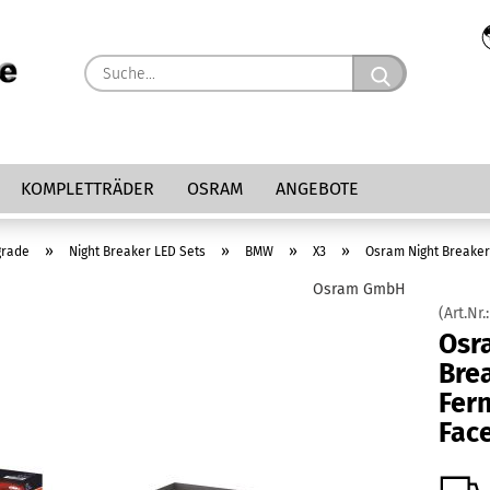
Suche...
KOMPLETTRÄDER
OSRAM
ANGEBOTE
»
»
»
»
grade
Night Breaker LED Sets
BMW
X3
Osram Night Breaker 
Osram GmbH
(Art.Nr.
Osr
Bre
Fern
Face