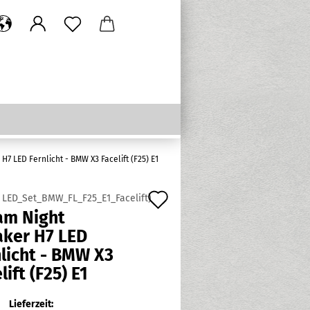
H7 LED Fernlicht - BMW X3 Facelift (F25) E1
Auf
:
LED_Set_BMW_FL_F25_E1_Facelift
)
am Night
den
aker H7 LED
Merkzettel
licht - BMW X3
lift (F25) E1
Lieferzeit: