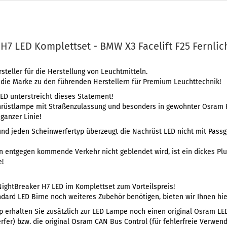
H7 LED Komplettset - BMW X3 Facelift F25 Fernlic
teller für die Herstellung von Leuchtmitteln.
 die Marke zu den führenden Herstellern für Premium Leuchttechnik!
ED unterstreicht dieses Statement!
hrüstlampe mit Straßenzulassung und besonders in gewohnter Osram 
ganzer Linie!
und jeden Scheinwerfertyp überzeugt die Nachrüst LED nicht mit Pass
en entgegen kommende Verkehr nicht geblendet wird, ist ein dickes Pl
e!
ightBreaker H7 LED im Komplettset zum Vorteilspreis!
dard LED Birne noch weiteres Zubehör benötigen, bieten wir Ihnen hier
p erhalten Sie zusätzlich zur LED Lampe noch einen original Osram LE
fer) bzw. die original Osram CAN Bus Control (für fehlerfreie Verwen