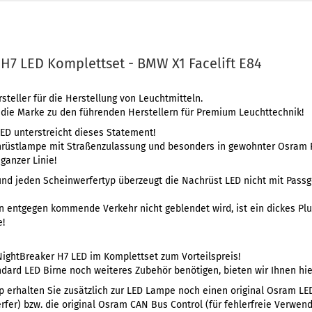
H7 LED Komplettset - BMW X1 Facelift E84
teller für die Herstellung von Leuchtmitteln.
 die Marke zu den führenden Herstellern für Premium Leuchttechnik!
ED unterstreicht dieses Statement!
hrüstlampe mit Straßenzulassung und besonders in gewohnter Osram 
ganzer Linie!
und jeden Scheinwerfertyp überzeugt die Nachrüst LED nicht mit Pass
en entgegen kommende Verkehr nicht geblendet wird, ist ein dickes Pl
e!
ightBreaker H7 LED im Komplettset zum Vorteilspreis!
dard LED Birne noch weiteres Zubehör benötigen, bieten wir Ihnen hier
p erhalten Sie zusätzlich zur LED Lampe noch einen original Osram LE
fer) bzw. die original Osram CAN Bus Control (für fehlerfreie Verwen