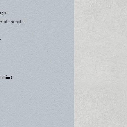
ngen
errufsformular
z
h hier!