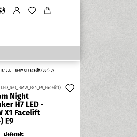
H7 LED - BMW X1 Facelift (E84) E9
Auf
:
LED_Set_BMW_E84_E9_Facelift
)
am Night
den
ker H7 LED -
Merkzettel
 X1 Facelift
) E9
Lieferzeit: