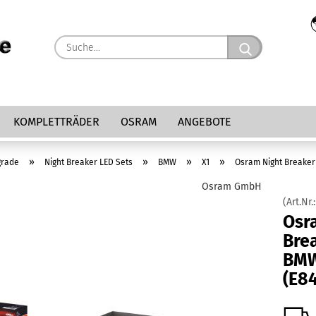
Suche...
KOMPLETTRÄDER
OSRAM
ANGEBOTE
»
»
»
»
grade
Night Breaker LED Sets
BMW
X1
Osram Night Breaker 
Osram GmbH
(Art.Nr.
Osr
Brea
BMW
(E84