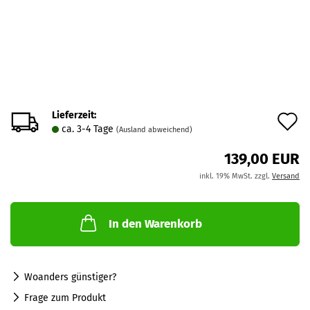
Lieferzeit:
A
ca. 3-4 Tage
(Ausland abweichend)
d
139,00 EUR
M
inkl. 19% MwSt. zzgl.
Versand
In den Warenkorb
Woanders günstiger?
Frage zum Produkt