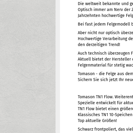
Die weltweit bekannte und g
Optisch immer am Nerv der Zei
Jahrzehnten hochwertige Fel
Bei fast jedem Felgemodell 
Aber nicht nur optisch überz
Hochwertige Verarbeitung der
den derzeitigen Trend!
Auch technisch überzeugen 
Aktuell bietet der Herstelle
Felgenmaterial für stetig w
Tomason - die Felge aus dem
Sichern Sie sich jetzt Ihr n
Tomason TN1 Flow. Weiterent
Spezielle entwickelt für ak
TN1 Flow bietet einen größer
Klassisches TN1 10-Speichen 
Top aktuelle Größen!
Schwarz frontpoliert, das vi