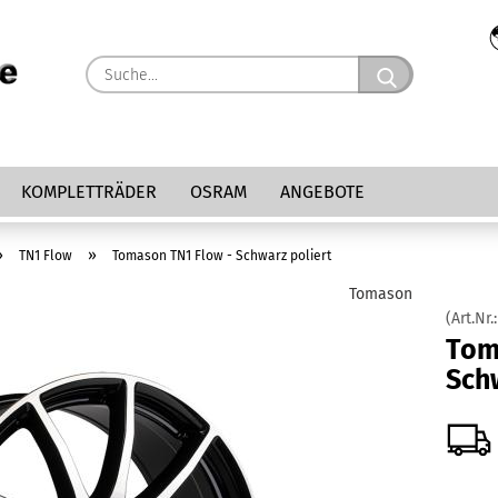
Suche...
KOMPLETTRÄDER
OSRAM
ANGEBOTE
»
»
TN1 Flow
Tomason TN1 Flow - Schwarz poliert
Tomason
(Art.Nr.
Tom
Sch