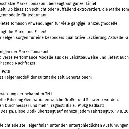
eschätze Marke Tomason überzeugt auf ganzer Linie!
t. Ob klassisch schlicht oder auffallend extrovertiert, die Marke Toma
genmodelle für jedermann!
bietet Tomason Anwendungen für viele gängige Fahrzeugmodelle.
eugt die Marke aus Essen!
 Felgen sorgen für eine besonders qualitative Lackierung. Aktuelle 
Felgen der Marke Tomason!
r diverse Performance Modelle aus der Leichtbauweise und liefert auc
achsende Nachfrage!
 Pott!
eues Felgenmodell der Kultmarke seit Generationen!
wicklung der bekannten TN1.
tuelle Fahrzeug Generationen welche Größer und Schwerer werden.
en Durchmesser und mehr Traglast! Bis zu 910kg Radlast!
Design. Diese Optik überzeugt auf nahezu jedem Fahrzeugtyp. 19 u. 2
elleicht edelste Felgenfinish unter den unterschiedlichen Ausführungen