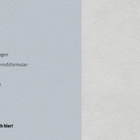
ngen
errufsformular
z
h hier!