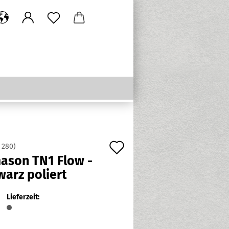
Auf
:
280
)
ason TN1 Flow -
den
warz poliert
Merkzettel
Lieferzeit: