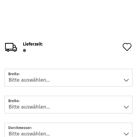
Lieferzeit:
A
d
M
Breite:
Breite:
Durchmesser: