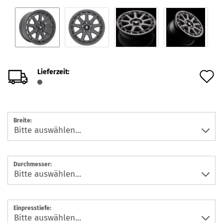
Lieferzeit:
A
d
M
Breite:
Durchmesser:
Einpresstiefe: