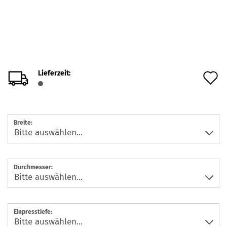
Lieferzeit:
A
d
M
Breite:
Durchmesser:
Einpresstiefe: