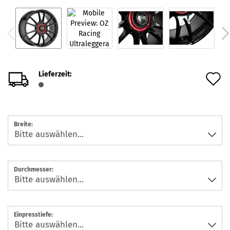
Lieferzeit:
A
d
M
Breite:
Durchmesser:
Einpresstiefe: