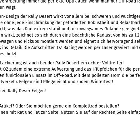
 Verarbeitung immer die perfekte Optik auch wenn man nur Off Road R
ßen wagt.
n-Design der Rally Desert wirkt vor allem bei schweren und wuchtige
tyle ohne jede Einschränkung der geforderten Robustheit und Belastbark
rkt, was das Rad extrem stabil und für unwegsames Gelände geeigne
n wirkt, zeichnet es sich durch eine beachtliche Radlast von bis zu 1.
ewagen und Pickups montiert werden und eignet sich hervorragend sel
s ins Detail: Die Aufschriften OZ Racing werden per Laser graviert und
eschützt.
ackierung ist auch bei der Rally Desert ein echter Volltreffer!
et OZ zudem eine extreme Aufwertung und das I-Tüpfelchen für die per
en funktionalen Einsatz im Off-Road. Mit dem polierten Horn die perf
dtverkehr. Felgen sind Pflegeleicht und zudem Winterfest!
euen Rally Deser Felgen!
Artikel? Oder Sie möchten gerne ein Komplettrad bestellen?
nen mit Rat und Tat zur Seite. Nutzen Sie auf der Rechten Seite einf