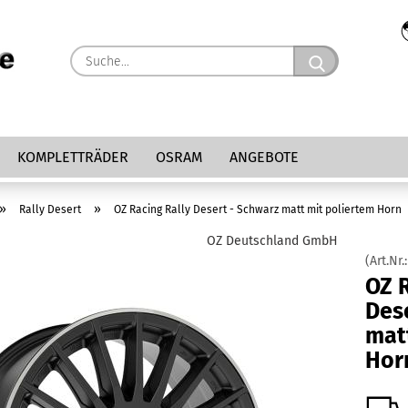
Suche...
KOMPLETTRÄDER
OSRAM
ANGEBOTE
»
»
Rally Desert
OZ Racing Rally Desert - Schwarz matt mit poliertem Horn
OZ Deutschland GmbH
(Art.Nr.
OZ R
Des
mat
Hor