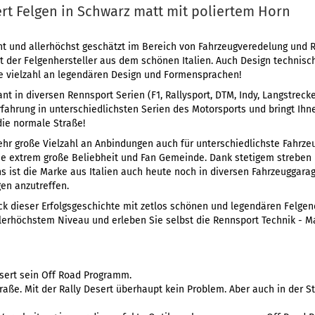
ert Felgen in Schwarz matt mit poliertem Horn
nt und allerhöchst geschätzt im Bereich von Fahrzeugveredelung und R
gt der Felgenhersteller aus dem schönen Italien. Auch Design technisc
ine vielzahl an legendären Design und Formensprachen!
nt in diversen Rennsport Serien (F1, Rallysport, DTM, Indy, Langstrecke
rfahrung in unterschiedlichsten Serien des Motorsports und bringt Ihn
die normale Straße!
sehr große Vielzahl an Anbindungen auch für unterschiedlichste Fahrz
ine extrem große Beliebheit und Fan Gemeinde. Dank stetigem streben
s ist die Marke aus Italien auch heute noch in diversen Fahrzeuggara
en anzutreffen.
tück dieser Erfolgsgeschichte mit zetlos schönen und legendären Felge
lerhöchstem Niveau und erleben Sie selbst die Rennsport Technik - Ma
esert sein Off Road Programm.
raße. Mit der Rally Desert überhaupt kein Problem. Aber auch in der Sta