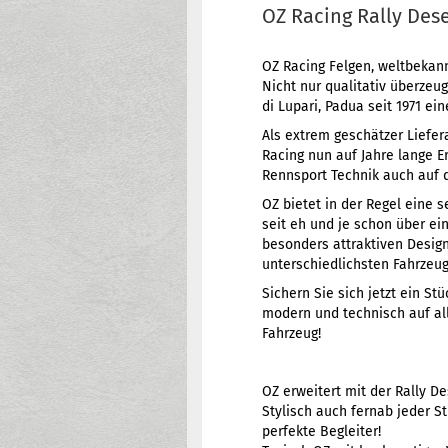
OZ Racing Rally Des
OZ Racing Felgen, weltbekan
Nicht nur qualitativ überzeu
di Lupari, Padua seit 1971 e
Als extrem geschätzer Liefera
Racing nun auf Jahre lange E
Rennsport Technik auch auf 
OZ bietet in der Regel eine 
seit eh und je schon über e
besonders attraktiven Design
unterschiedlichsten Fahrzeug
Sichern Sie sich jetzt ein S
modern und technisch auf al
Fahrzeug!
OZ erweitert mit der Rally D
Stylisch auch fernab jeder St
perfekte Begleiter!