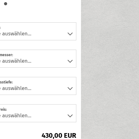
:
messer:
sstiefe:
eis:
430,00 EUR