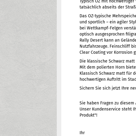
Typisch OZ mit hochwertiger
tatsächlich abseits der Stra
Das OZ-typische Mehrspeiche
und sportlich – ein agiler S
bei Wettkampf-Felgen verstä
optisch ausgesprochen filigra
Rally Desert kann an Geländ
Nutzfahrzeuge. Feinschliff bi
Clear Coating vor Korrosion g
Die klassische Schwarz matt L
Mit dem polierten Horn biet
Klassisch Schwarz matt für d
hochwertigen Auftritt im Sta
Sichern Sie sich jetzt Ihre n
Sie haben Fragen zu diesem 
Unser Kundenservice steht Ih
Produkt"!
Ihr