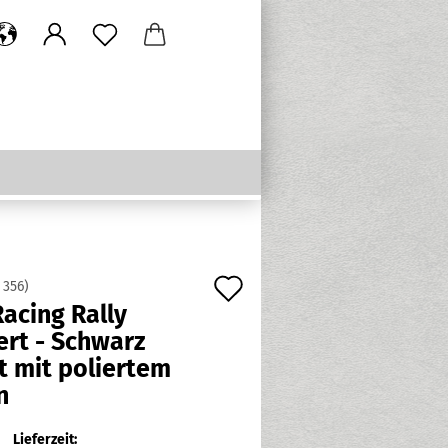
Auf
:
356
)
acing Rally
den
ert - Schwarz
Merkzettel
t mit poliertem
n
Lieferzeit: