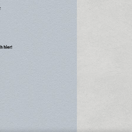
z
h hier!