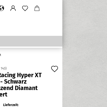
t
Auf
:
143
)
Racing Hyper XT
den
 - Schwarz
Merkzettel
nzend Diamant
ert
Lieferzeit: