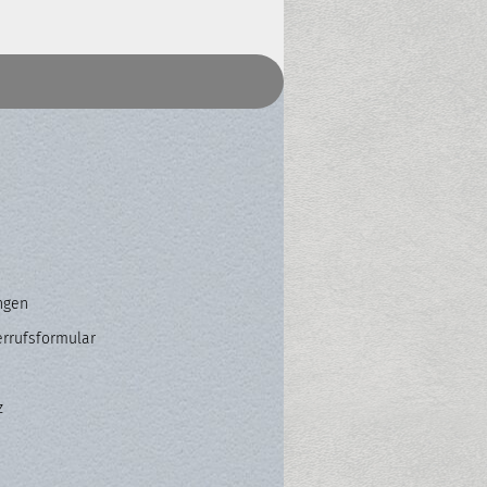
ngen
errufsformular
z