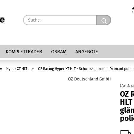
Suche...
KOMPLETTRÄDER
OSRAM
ANGEBOTE
»
»
Hyper XT HLT
OZ Racing Hyper XT HLT - Schwarz glänzend Diamant polier
OZ Deutschland GmbH
(Art.Nr.
OZ 
HLT
glä
poli