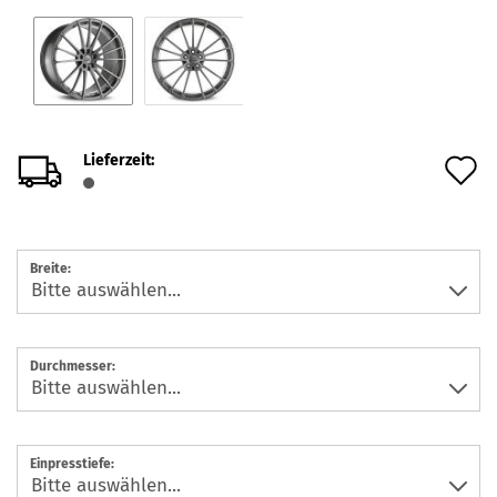
Lieferzeit:
A
d
M
Breite:
Durchmesser:
Einpresstiefe: