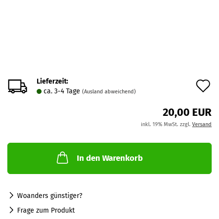
Lieferzeit:
A
ca. 3-4 Tage
(Ausland abweichend)
d
20,00 EUR
M
inkl. 19% MwSt. zzgl.
Versand
In den Warenkorb
Woanders günstiger?
Frage zum Produkt