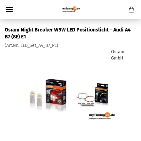
Osram Night Breaker W5W LED Positionslicht - Audi A4
B7 (8E) E1
(Art.Nr.:
LED_Set_A4_B7_PL
)
Osram
GmbH