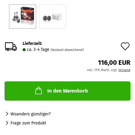
Lieferzeit:
A
ca. 3-4 Tage
(Ausland abweichend)
d
116,00 EUR
M
inkl. 19% MwSt. zzgl.
Versand
In den Warenkorb
Woanders günstiger?
Frage zum Produkt