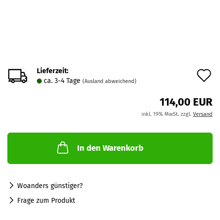
Lieferzeit:
A
ca. 3-4 Tage
(Ausland abweichend)
d
114,00 EUR
M
inkl. 19% MwSt. zzgl.
Versand
In den Warenkorb
Woanders günstiger?
Frage zum Produkt