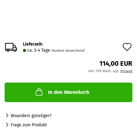
Lieferzeit:
A
ca. 3-4 Tage
(Ausland abweichend)
d
114,00 EUR
M
inkl. 19% MwSt. zzgl.
Versand
In den Warenkorb
Woanders günstiger?
Frage zum Produkt