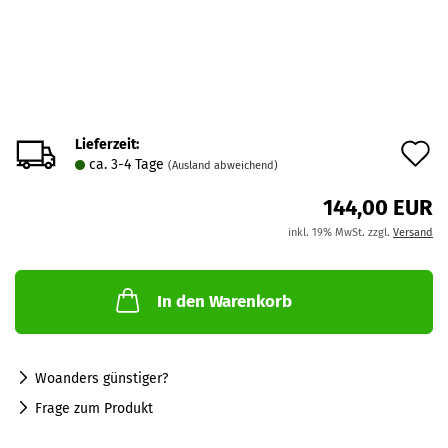
Lieferzeit:
A
ca. 3-4 Tage
(Ausland abweichend)
d
144,00 EUR
M
inkl. 19% MwSt. zzgl.
Versand
In den Warenkorb
Woanders günstiger?
Frage zum Produkt