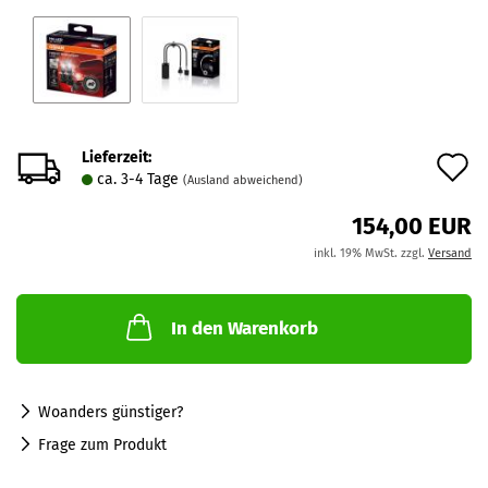
Lieferzeit:
A
ca. 3-4 Tage
(Ausland abweichend)
d
154,00 EUR
M
inkl. 19% MwSt. zzgl.
Versand
In den Warenkorb
Woanders günstiger?
Frage zum Produkt