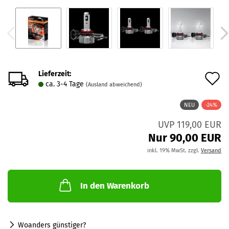
Lieferzeit:
A
ca. 3-4 Tage
(Ausland abweichend)
d
NEU
-24%
M
UVP 119,00 EUR
Nur 90,00 EUR
inkl. 19% MwSt. zzgl.
Versand
In den Warenkorb
Woanders günstiger?