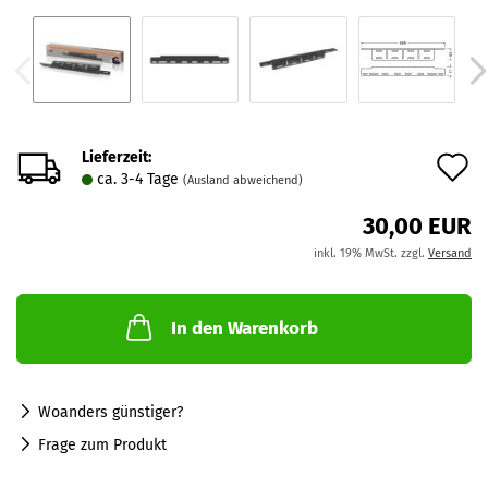
Lieferzeit:
A
ca. 3-4 Tage
(Ausland abweichend)
d
30,00 EUR
M
inkl. 19% MwSt. zzgl.
Versand
In den Warenkorb
Woanders günstiger?
Frage zum Produkt