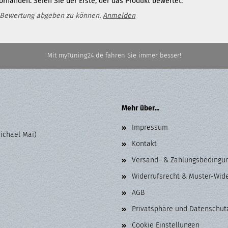
rhanden. Seien Sie der Erste, der das Produkt bewertet.
 Bewertung abgeben zu können.
Anmelden
Mit myTuning24.de fahren Sie immer besser!
Mehr über...
Impressum
Michael Mai)
Kontakt
Versand- & Zahlungsbedingu
Widerrufsrecht & Muster-Wid
AGB
Privatsphäre und Datenschut
Cookie Einstellungen