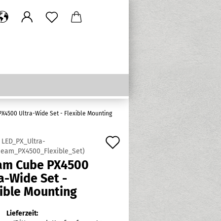
X4500 Ultra-Wide Set - Flexible Mounting
Auf
:
LED_PX_Ultra-
eam_PX4500_Flexible_Set
)
den
am Cube PX4500
Merkzettel
a-Wide Set -
xible Mounting
Lieferzeit: