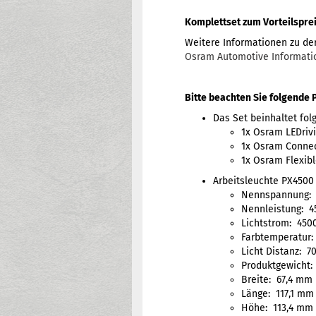
Komplettset zum Vorteilspreis
Weitere Informationen zu der
Osram Automotive Informati
Bitte beachten Sie folgende 
Das Set beinhaltet folg
1x Osram LEDriv
1x Osram Connec
1x Osram Flexib
Arbeitsleuchte PX4500
Nennspannung: 
Nennleistung: 4
Lichtstrom: 450
Farbtemperatur:
Licht Distanz: 7
Produktgewicht:
Breite: 67,4 mm
Länge: 117,1 mm
Höhe: 113,4 mm