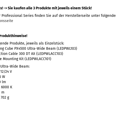
! -> Sie kaufen alle 3 Produkte mit jeweils einem Stück!
 Professional Series finden Sie auf der Herstellerseite unter folgende
onsseite
Produkthinweise!
ende Produkte, jeweils als Einzelstück:
ing Cube PX4500 Ultra-Wide Beam (LEDPWL103)
tion Cable 300 DT AX (LEDPWLACC103)
le Mounting Kit (LEDPWLACC101)
 Ultra-Wide Beam:
12/24 V
5 W
0 lm
 6000 K
0 m
 702 g