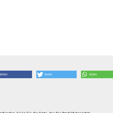
teilen
tweet
teilen