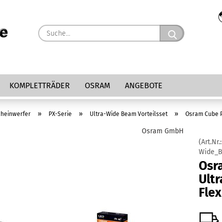
Suche...
KOMPLETTRÄDER
OSRAM
ANGEBOTE
»
»
»
cheinwerfer
PX-Serie
Ultra-Wide Beam Vorteilsset
Osram Cube P
Osram GmbH
(Art.Nr.
Wide_B
Osr
Ultr
Fle