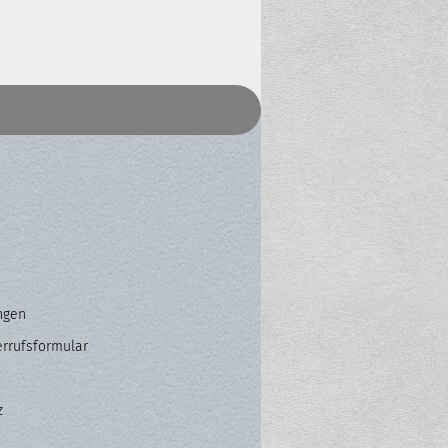
ngen
errufsformular
z