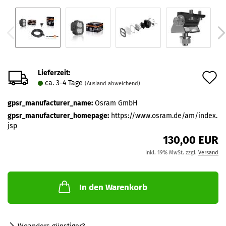
Lieferzeit:
A
ca. 3-4 Tage
(Ausland abweichend)
d
gpsr_manufacturer_name:
Osram GmbH
M
gpsr_manufacturer_homepage:
https://www.osram.de/am/index.
jsp
130,00 EUR
inkl. 19% MwSt. zzgl.
Versand
In den Warenkorb