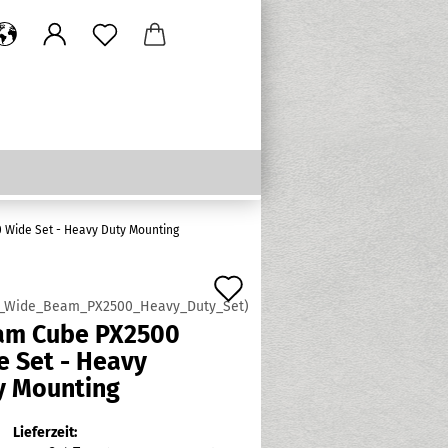
 Wide Set - Heavy Duty Mounting
Auf
_Wide_Beam_PX2500_Heavy_Duty_Set
)
den
am Cube PX2500
Merkzettel
e Set - Heavy
y Mounting
Lieferzeit: