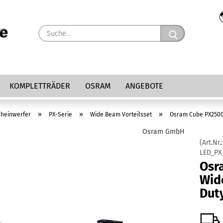
Suche...
KOMPLETTRÄDER
OSRAM
ANGEBOTE
»
»
»
cheinwerfer
PX-Serie
Wide Beam Vorteilsset
Osram Cube PX2500
Osram GmbH
(Art.Nr.:
LED_PX
Osr
Wid
Dut