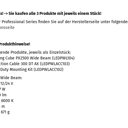
! -> Sie kaufen alle 3 Produkte mit jeweils einem Stück!
 Professional Series finden Sie auf der Herstellerseite unter folgende
onsseite
Produkthinweise!
ende Produkte, jeweils als Einzelstück:
ing Cube PX2500 Wide Beam (LEDPWL104)
tion Cable 300 DT AX (LEDPWLACC103)
Duty Mounting Kit (LEDPWLACC102)
0 Wide Beam:
12/24 V
7 W
0 lm
 6000 K
5 m
671 g