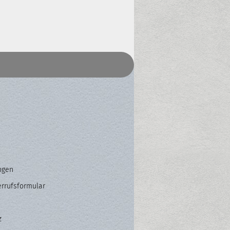
ngen
errufsformular
z