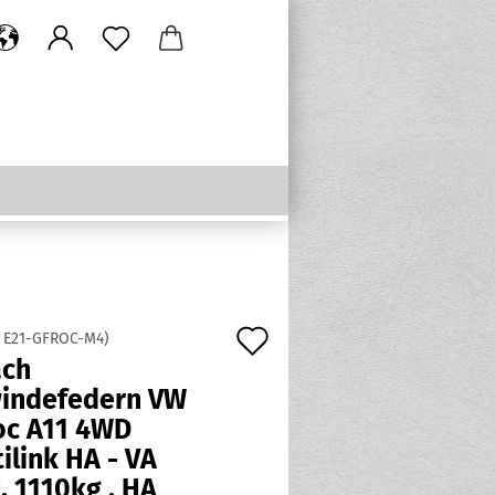
Auf
:
E21-GFROC-M4
)
ach
den
indefedern VW
Merkzettel
oc A11 4WD
ilink HA - VA
 1110kg , HA