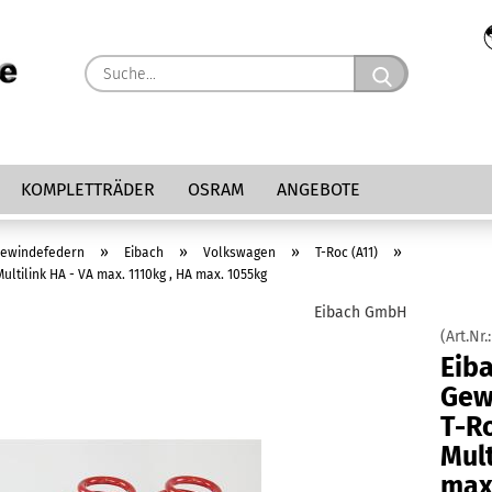
Suche...
KOMPLETTRÄDER
OSRAM
ANGEBOTE
»
»
»
»
ewindefedern
Eibach
Volkswagen
T-Roc (A11)
ltilink HA - VA max. 1110kg , HA max. 1055kg
Eibach GmbH
(Art.Nr.
Eib
Gew
T-R
Mult
max.