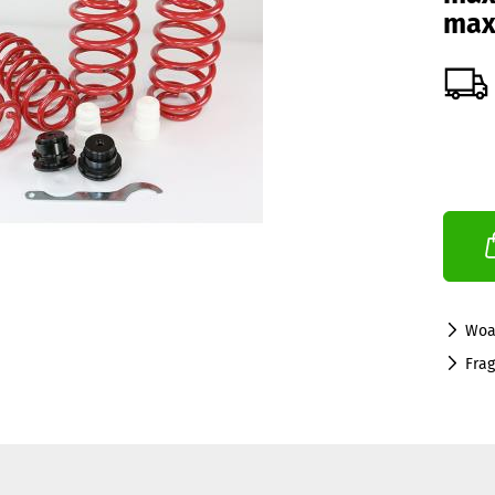
max
Woa
Fra