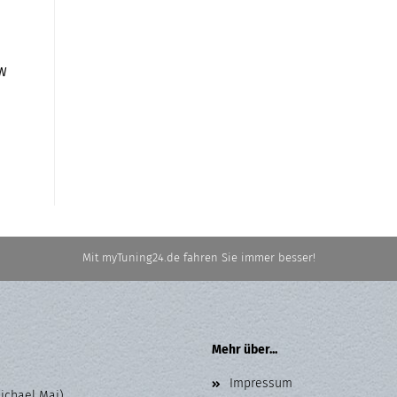
VW
Mit myTuning24.de fahren Sie immer besser!
Mehr über...
Impressum
Michael Mai)