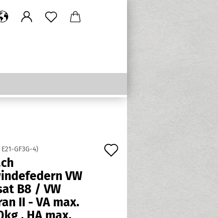
Auf
:
E21-GF3G-4
)
ach
den
indefedern VW
Merkzettel
sat B8 / VW
an II - VA max.
0kg , HA max.