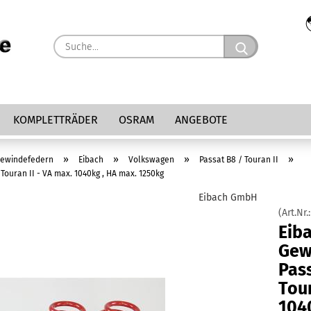
Suche...
KOMPLETTRÄDER
OSRAM
ANGEBOTE
»
»
»
»
ewindefedern
Eibach
Volkswagen
Passat B8 / Touran II
ouran II - VA max. 1040kg , HA max. 1250kg
Eibach GmbH
(Art.Nr.
Eib
Gew
Pas
Tour
104