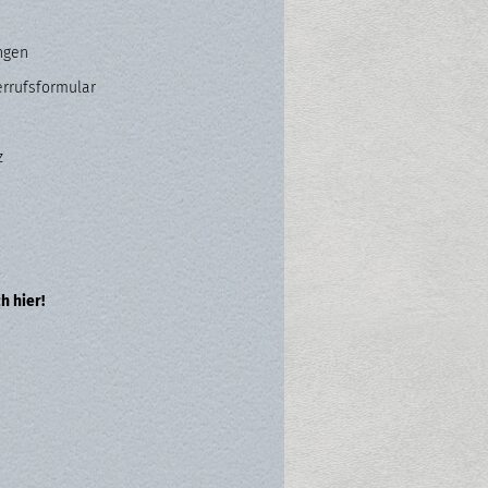
ngen
errufsformular
z
h hier!